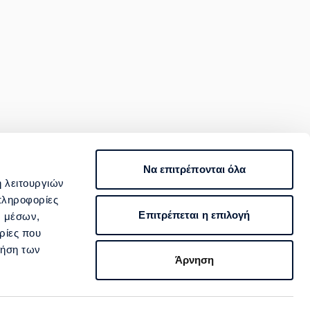
Να επιτρέπονται όλα
ΙΟΠΟΙΗΣΗ
ή λειτουργιών
800 400 4000
πληροφορίες
Επιτρέπεται η επιλογή
ν μέσων,
Επικοινωνία
ρίες που
ρήση των
Άρνηση
Ακολουθήστε μας