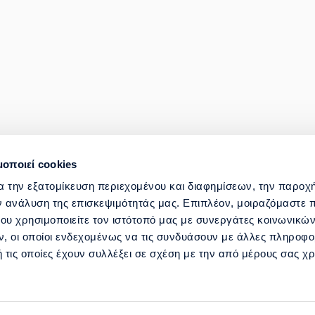
μοποιεί cookies
ΣΤΡΑΤΗΓΙΚΟΣ ΜΕΤΑΣΧΗΜΑΤΙΣΜΟΣ ΚΑΙ ΨΗΦ
α την εξατομίκευση περιεχομένου και διαφημίσεων, την παροχ
ν ανάλυση της επισκεψιμότητάς μας. Επιπλέον, μοιραζόμαστε 
ΓΙΑΣ
ΒΟΗΘΕΙΑ ΚΑΙ ΥΠΟΣΤΗΡΙΞΗ
ου χρησιμοποιείτε τον ιστότοπό μας με συνεργάτες κοινωνικώ
, οι οποίοι ενδεχομένως να τις συνδυάσουν με άλλες πληροφο
 τις οποίες έχουν συλλέξει σε σχέση με την από μέρους σας χ
όης 5, 117 43 Αθήνα