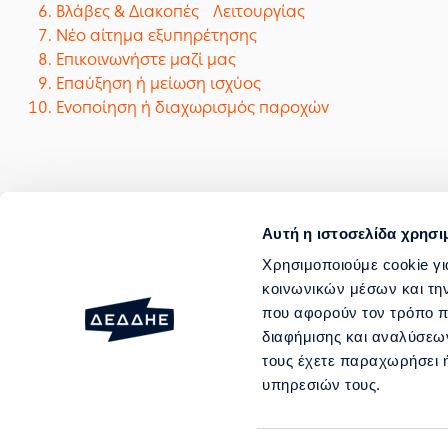
Βλάβες & Διακοπές Λειτουργίας
Νέο αίτημα εξυπηρέτησης
Επικοινωνήστε μαζί μας
Επαύξηση ή μείωση ισχύος
Ενοποίηση ή διαχωρισμός παροχών
Αυτή η ιστοσελίδα χρησι
ΑΙΤΗΜΑΤΑ ΕΞΥΠΗΡΕΤΗΣΗΣ
Χρησιμοποιούμε cookie γι
κοινωνικών μέσων και τη
ΒΛΑΒΕΣ ΚΑΙ ΔΙΑΚΟΠΕΣ ΛΕΙΤΟΥΡ
που αφορούν τον τρόπο π
ΥΠΗΡΕΣΙΕΣ
διαφήμισης και αναλύσεων
τους έχετε παραχωρήσει ή
Περραιβού 20 & Καλλιρρ
υπηρεσιών τους.
Αρ. ΓΕΜΗ: 003089701000