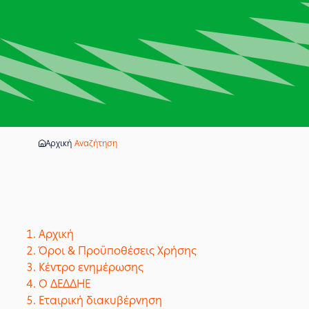
Αρχική
Αναζήτηση
Αρχική
Όροι & Προϋποθέσεις Χρήσης
Κέντρο ενημέρωσης
Ο ΔΕΔΔΗΕ
Εταιρική διακυβέρνηση