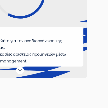
ελέτη για την αναδιοργάνωση της
ας.
κασίες αριστείας προμηθειών μέσω
y management.
 εφοδιαστική αλυσίδα για την υποστήριξη
ηγικό Δίκτυο Αποθηκών με τη
τασης για τη: Βέλτιστη χωροταξική
 αποθηκών, νέων κανόνων
ανανεωμένο προφίλ αποθέματος και