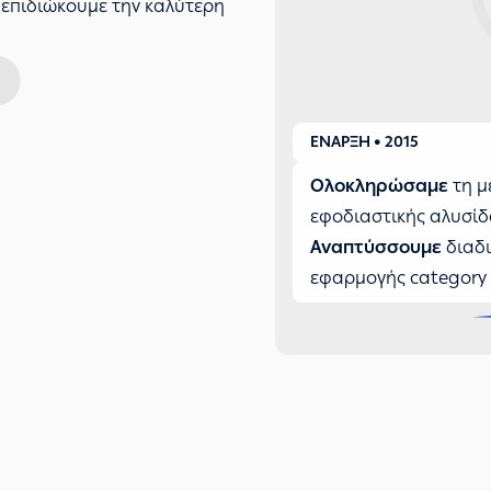
 επιδιώκουμε την καλύτερη
ΕΝΑΡΞΗ • 2015
Ολοκληρώσαμε
τη μ
εφοδιαστικής αλυσίδ
Αναπτύσσουμε
διαδι
εφαρμογής categor
Βελτιστοποιούμε
την
επενδυτικών έργων.
Αναπτύσσουμε
στρατ
διαμόρφωση νέας πρό
διάταξη του δικτύου
αποθεματοποίησης, 