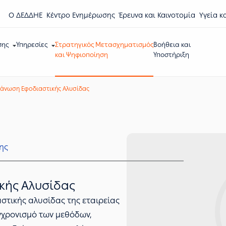
Ο ΔΕΔΔΗΕ
Κέντρο Eνημέρωσης
Έρευνα και Καινοτομία
Υγεία κ
σης
Υπηρεσίες
Στρατηγικός Μετασχηματισμός
Βοήθεια και
και Ψηφιοποίηση
Υποστήριξη
άνωση Εφοδιαστικής Αλυσίδας
.
ης
κής Αλυσίδας
στικής αλυσίδας της εταιρείας
γχρονισμό των μεθόδων,