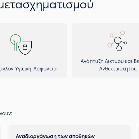
χωροταξική αναδιαμ
 μετασχηματισμού
Εκπονούμε
μελέτη αν
τη χρήση ιδιόκτητων
παρόχου (3PL).
Ανάπτυξη Δικτύου και Β
άλλον-Υγιεινή-Ασφάλεια
Ανθεκτικότητας
νουν:
Αναδιοργάνωση των αποθηκών