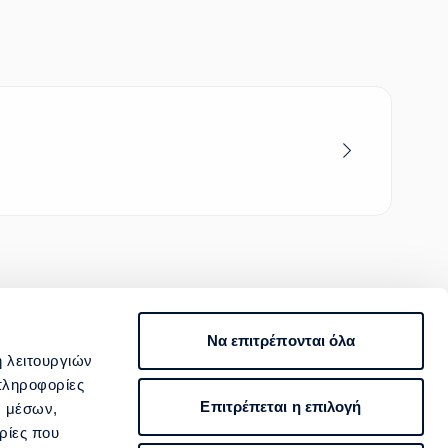
Να επιτρέπονται όλα
ΙΟΠΟΙΗΣΗ
ή λειτουργιών
800 400 4000
πληροφορίες
Επιτρέπεται η επιλογή
ν μέσων,
Επικοινωνία
ρίες που