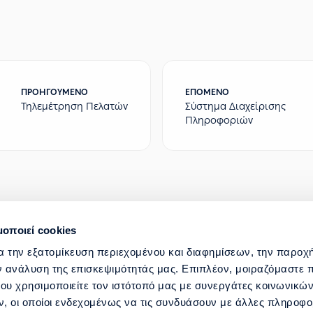
ΠΡΟΗΓΟΎΜΕΝΟ
ΕΠΌΜΕΝΟ
Τηλεμέτρηση Πελατών
Σύστημα Διαχείρισης
Πληροφοριών
μοποιεί cookies
ΣΤΡΑΤΗΓΙΚΟΣ ΜΕΤΑΣΧΗΜΑΤΙΣΜΟΣ ΚΑΙ ΨΗΦ
α την εξατομίκευση περιεχομένου και διαφημίσεων, την παροχ
ν ανάλυση της επισκεψιμότητάς μας. Επιπλέον, μοιραζόμαστε 
ΓΙΑΣ
ΒΟΗΘΕΙΑ ΚΑΙ ΥΠΟΣΤΗΡΙΞΗ
ου χρησιμοποιείτε τον ιστότοπό μας με συνεργάτες κοινωνικώ
, οι οποίοι ενδεχομένως να τις συνδυάσουν με άλλες πληροφο