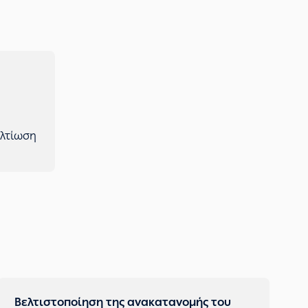
όρφωση.
άλυσης κόστους – οφέλους αναφορικά με
 αποθηκών έναντι αποθηκών εξωτερικού
ελτίωση
Βελτιστοποίηση της ανακατανομής του