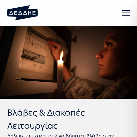
Βλάβες & Διακοπές
Λειτουργίας
Δηλώστε εύκολα, σε λίγα βήματα, βλάβη στην