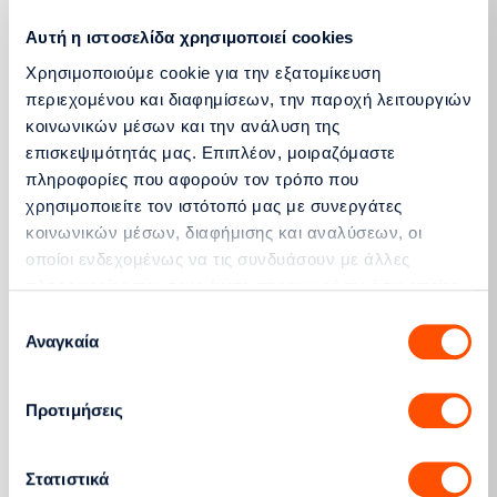
εγκαίρως και να προετοιμαστείτε σωστά για
τις διακοπές ρεύματος στην περιοχή σας.
Αυτή η ιστοσελίδα χρησιμοποιεί cookies
Ενημερώνομαι για τις διακοπές ηλεκτροδότησης
Χρησιμοποιούμε cookie για την εξατομίκευση
περιεχομένου και διαφημίσεων, την παροχή λειτουργιών
κοινωνικών μέσων και την ανάλυση της
επισκεψιμότητάς μας. Επιπλέον, μοιραζόμαστε
πληροφορίες που αφορούν τον τρόπο που
χρησιμοποιείτε τον ιστότοπό μας με συνεργάτες
κοινωνικών μέσων, διαφήμισης και αναλύσεων, οι
οποίοι ενδεχομένως να τις συνδυάσουν με άλλες
πληροφορίες που τους έχετε παραχωρήσει ή τις οποίες
έχουν συλλέξει σε σχέση με την από μέρους σας χρήση
Επιλογή
των υπηρεσιών τους.
Αναγκαία
συγκατάθεσης
Προτιμήσεις
Αποζημίωση σε καταναλωτές για
βλάβη ηλεκτρικής συσκευής
Στατιστικά