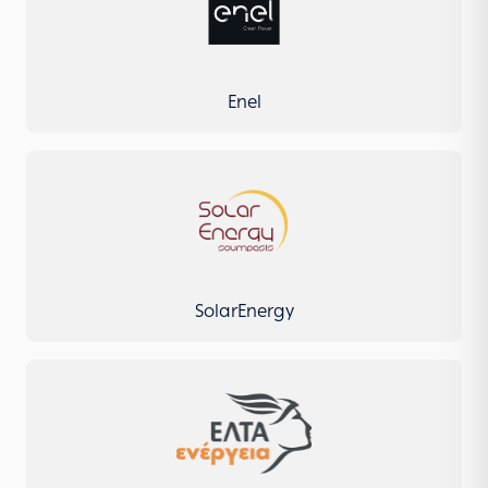
Enel
SolarEnergy