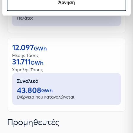
Άρνηση
Συνολικά
7.674.171
Πελάτες
12.097
GWh
Μέσης Τάσης
31.711
GWh
Χαμηλής Τάσης
Συνολικά
43.808
GWh
Ενέργεια που καταναλώνεται
Προμηθευτές