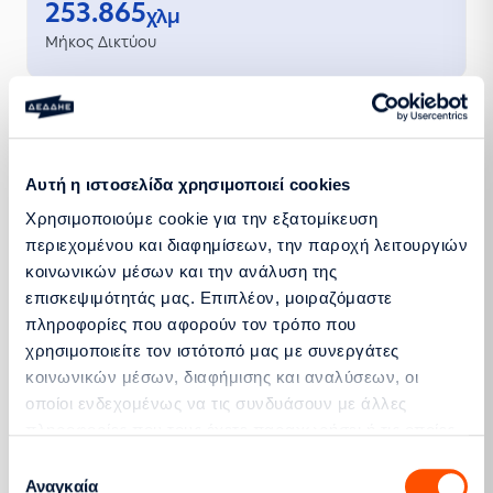
253.865
χλμ
Μήκος Δικτύου
Υποσταθμοί
246
Υποσταθμοί Υψηλής Τάσης προς Μέσης Τάσης
Αυτή η ιστοσελίδα χρησιμοποιεί cookies
167.316
Χρησιμοποιούμε cookie για την εξατομίκευση
Υποσταθμοί Μέσης Τάσης προς Χαμηλής Τάσης
περιεχομένου και διαφημίσεων, την παροχή λειτουργιών
Συνολικά
κοινωνικών μέσων και την ανάλυση της
167.562
επισκεψιμότητάς μας. Επιπλέον, μοιραζόμαστε
Υποσταθμοί
πληροφορίες που αφορούν τον τρόπο που
χρησιμοποιείτε τον ιστότοπό μας με συνεργάτες
κοινωνικών μέσων, διαφήμισης και αναλύσεων, οι
οποίοι ενδεχομένως να τις συνδυάσουν με άλλες
30.835
πληροφορίες που τους έχετε παραχωρήσει ή τις οποίες
MVA
έχουν συλλέξει σε σχέση με την από μέρους σας χρήση
Εγκατεστημένη Ισχύς
Επιλογή
των υπηρεσιών τους.
Αναγκαία
συγκατάθεσης