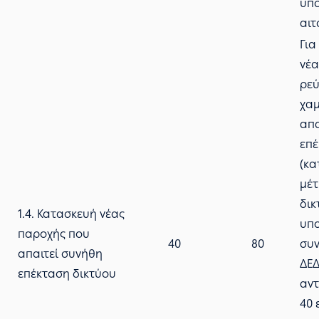
υπ
αιτ
Για
νέα
ρεύ
χαμ
απα
επέ
(κα
μέτ
δικ
1.4. Κατασκευή νέας
υπο
παροχής που
40
80
συν
απαιτεί συνήθη
ΔΕ
επέκταση δικτύου
αντ
40 