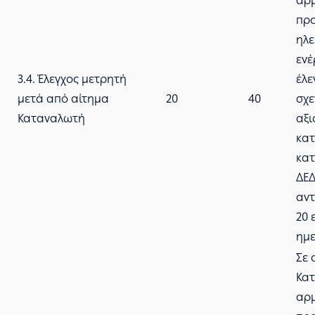
αρ
πρ
ηλε
ενέ
3.4. Έλεγχος μετρητή
έλε
μετά από αίτημα
20
40
σχε
Καταναλωτή
αξι
κα
κατ
ΔΕ
αντ
20 
ημε
Σε 
Κατ
αρ