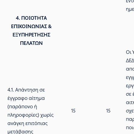
εντ
ημε
4. ΠΟΙΟΤΗΤΑ
ΕΠΙΚΟΙΝΩΝΙΑΣ &
ΕΞΥΠΗΡΕΤΗΣΗΣ
ΠΕΛΑΤΩΝ
Οι 
ΔΕ
απ
εγγ
ερ
4.1. Απάντηση σε
σε 
έγγραφο αίτημα
αιτ
(παράπονο ή
15
15
σχε
πληροφορίες) χωρίς
παρ
ανάγκη επιτόπιας
ποι
μετάβασης