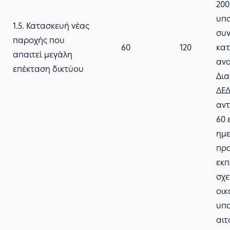
200
υπο
1.5. Κατασκευή νέας
συν
παροχής που
60
120
κατ
απαιτεί μεγάλη
ανα
επέκταση δικτύου
Δια
ΔΕ
αντ
60 
ημε
πρ
εκ
σχε
οικ
υπ
αιτ