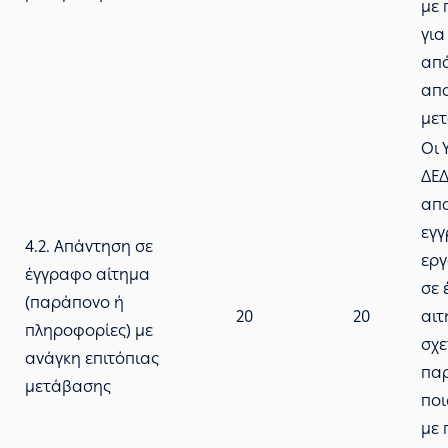
με 
για
απά
απα
με
Οι 
ΔΕ
απ
εγγ
4.2. Απάντηση σε
ερ
έγγραφο αίτημα
σε 
(παράπονο ή
20
20
αιτ
πληροφορίες) με
σχε
ανάγκη επιτόπιας
παρ
μετάβασης
ποι
με 