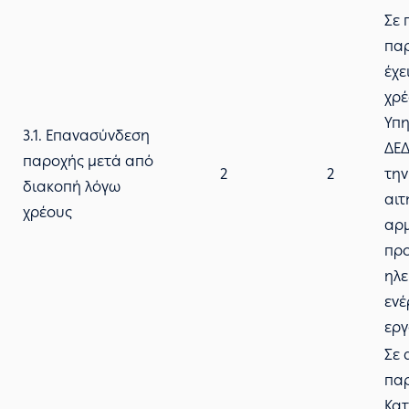
Σε 
πα
έχε
χρέ
Υπη
3.1. Επανασύνδεση
ΔΕΔ
παροχής μετά από
2
2
την
διακοπή λόγω
αιτ
χρέους
αρ
πρ
ηλε
ενέ
εργ
Σε 
πα
Κατ