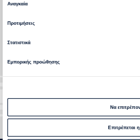
Αναγκαία
συγκατάθεσης
ΒΟΗΘΕΙΑ ΚΑΙ ΥΠΟΣΤΗΡΙΞΗ
ΥΠΗΡΕΣΙΕΣ
Προτιμήσεις
800 400 4000
Στατιστικά
Επικοινωνία
Εμπορικής προώθησης
Περραιβού 20 & Καλλιρρόης 5, 117 43 Αθήνα
Αρ. ΓΕΜΗ: 003089701000
Να επιτρέπον
Ακολουθήστε μας
Επιτρέπεται η