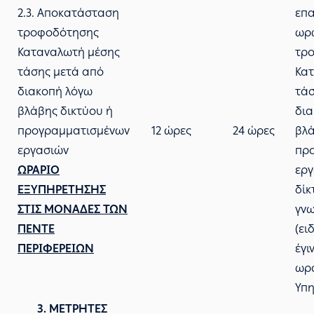
2.3. Αποκατάσταση
επα
τροφοδότησης
ωρώ
Καταναλωτή μέσης
τρ
τάσης μετά από
Κα
διακοπή λόγω
τάσ
βλάβης δικτύου ή
δια
προγραμματισμένων
12 ώρες
24 ώρες
βλά
εργασιών
πρ
ΩΡΑΡΙΟ
εργ
ΕΞΥΠΗΡΕΤΗΣΗΣ
δίκ
ΣΤΙΣ ΜΟΝΑΔΕΣ ΤΩΝ
γν
ΠΕΝΤΕ
(ει
ΠΕΡΙΦΕΡΕΙΩΝ
έγι
ωρά
Υπη
3. ΜΕΤΡΗΤΕΣ