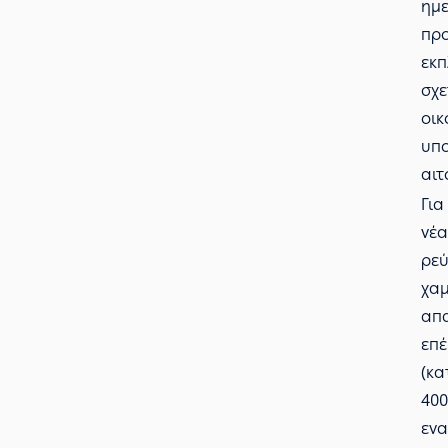
ημε
πρ
εκ
σχε
οικ
υπ
αιτ
Για
νέα
ρεύ
χαμ
απα
επέ
(κα
400
ενα