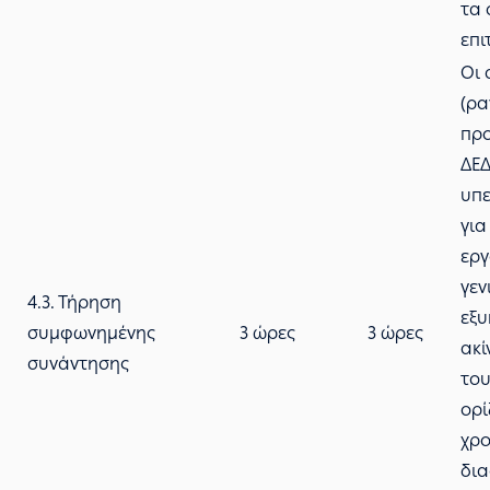
τα 
επι
Οι 
(ρα
πρ
ΔΕΔ
υπ
για
εργ
γεν
4.3. Τήρηση
εξυ
συμφωνημένης
3 ώρες
3 ώρες
ακί
συνάντησης
του
ορί
χρο
δια