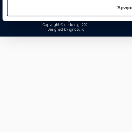
Όροι & Προϋποθέσεις Χρήσης
Άρνησ
Πολιτική Διαχείρισης Cookies
Προσωπικά δεδομένα
Ασφάλεια Πληροφοριών
Copyright © deddie.gr 2024
Designed by
ignota.io