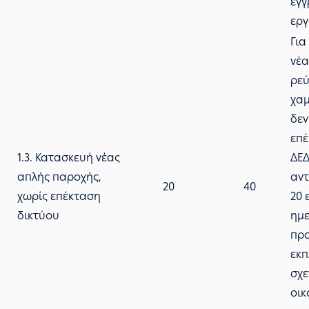
εγγ
εργ
Για
νέα
ρεύ
χαμ
δεν
επέ
1.3. Κατασκευή νέας
ΔΕ
απλής παροχής,
αντ
20
40
χωρίς επέκταση
20 
δικτύου
ημε
πρ
εκ
σχε
οικ