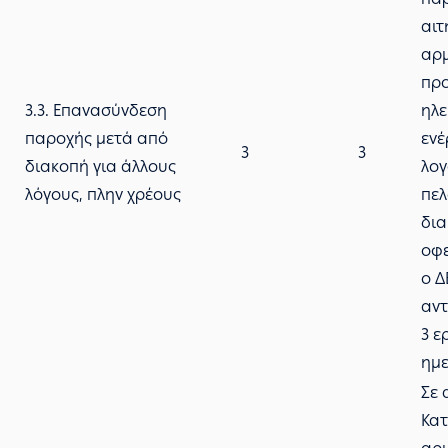
αιτ
αρ
πρ
3.3. Επανασύνδεση
ηλε
παροχής μετά από
ενέ
3
3
διακοπή για άλλους
λογ
λόγους, πλην χρέους
πελ
δια
οφε
ο Δ
αντ
3 ε
ημε
Σε 
Κατ