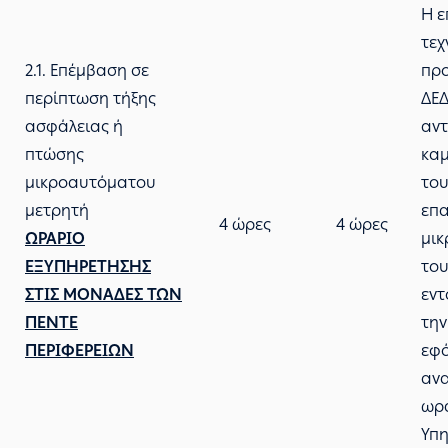
Η ε
τεχ
2.1. Επέμβαση σε
πρ
περίπτωση τήξης
ΔΕΔ
ασφάλειας ή
αν
πτώσης
καμ
μικροαυτόματου
του
μετρητή
επ
4 ώρες
4 ώρες
ΩΡΑΡΙΟ
μι
ΕΞΥΠΗΡΕΤΗΣΗΣ
του
ΣΤΙΣ ΜΟΝΑΔΕΣ ΤΩΝ
εντ
ΠΕΝΤΕ
την
ΠΕΡΙΦΕΡΕΙΩΝ
εφ
ανα
ωρά
Υπη