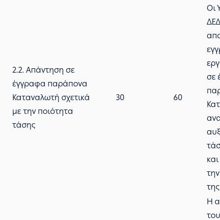
Οι 
ΔΕ
απ
εγγ
ερ
2.2. Απάντηση σε
σε 
έγγραφα παράπονα
πα
Καταναλωτή σχετικά
30
60
Κα
με την ποιότητα
ανα
τάσης
αυξ
τάσ
και
την
της
Η α
του