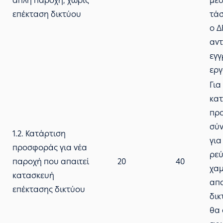
απλή παροχή, χωρίς
μέσ
επέκταση δικτύου
τάσ
ο Δ
αντ
εγγ
εργ
Για
κατ
πρ
σύν
1.2. Κατάρτιση
για
προσφοράς για νέα
ρεύ
παροχή που απαιτεί
20
40
χαμ
κατασκευή
απα
επέκτασης δικτύου
δικ
θα 