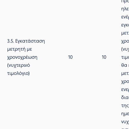
πρ
ηλε
ενέ
εγ
μετ
3.5. Εγκατάσταση
χρ
μετρητή με
(νυ
χρονοχρέωση
10
10
τιμ
(νυχτερινό
θα 
τιμολόγιο)
μετ
χρο
ενε
δια
της
ημε
νυχ