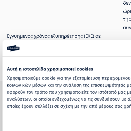
δεν
ώρε
τηρ
συν
Εγγυημένος χρόνος εξυπηρέτησης (ΕΧΕ) σε
εργάσιμες ημέρες – Πίνακας Μικρών Νησιών
Οικονομικές Ρήτρες – Καταβολή Ποσών
Αυτή η ιστοσελίδα χρησιμοποιεί cookies
Χρησιμοποιούμε cookie για την εξατομίκευση περιεχομένου
κοινωνικών μέσων και την ανάλυση της επισκεψιμότητάς μ
αφορούν τον τρόπο που χρησιμοποιείτε τον ιστότοπό μας μ
αναλύσεων, οι οποίοι ενδεχομένως να τις συνδυάσουν με ά
οποίες έχουν συλλέξει σε σχέση με την από μέρους σας χρ
ΑΙΤΗΜΑΤΑ ΕΞΥΠΗΡΕΤΗΣΗΣ
ΣΤΡΑΤΗΓΙΚΟΣ ΜΕΤΑΣΧΗΜΑΤΙΣΜΟΣ ΚΑΙ ΨΗΦΙΟΠΟΙΗΣΗ
Επιλογή
ΒΛΑΒΕΣ ΚΑΙ ΔΙΑΚΟΠΕΣ ΛΕΙΤΟΥΡΓΙΑΣ