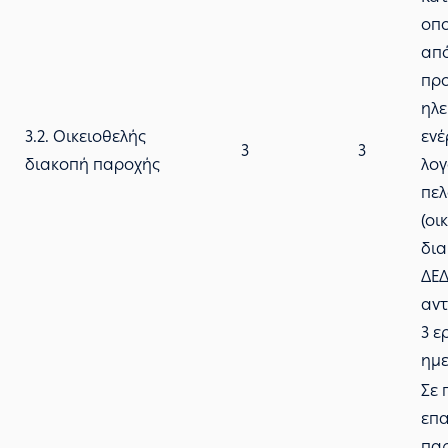
οπο
από
πρ
ηλε
3.2. Οικειοθελής
ενέ
3
3
διακοπή παροχής
λογ
πελ
(οι
δια
ΔΕ
αντ
3 ε
ημε
Σε 
επ
παρ