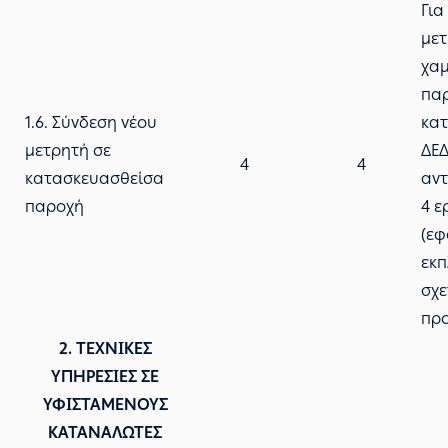
Για
μετ
χαμ
παρ
1.6. Σύνδεση νέου
κατ
μετρητή σε
ΔΕ
4
4
κατασκευασθείσα
αντ
παροχή
4 ε
(εφ
εκπ
σχε
προ
2. ΤΕΧΝΙΚΕΣ
ΥΠΗΡΕΣΙΕΣ ΣΕ
ΥΦΙΣΤΑΜΕΝΟΥΣ
ΚΑΤΑΝΑΛΩΤΕΣ