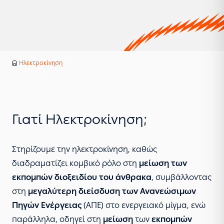
Υπηρεσίες
Ηλεκτροκίνηση
Αρχική
Γιατί Ηλεκτροκίνηση;
Στηρίζουμε την ηλεκτροκίνηση, καθώς
διαδραματίζει κομβικό ρόλο στη
μείωση των
εκπομπών διοξειδίου του άνθρακα
, συμβάλλοντας
στη
μεγαλύτερη διείσδυση των Ανανεώσιμων
Πηγών Ενέργειας
(ΑΠΕ) στο ενεργειακό μίγμα, ενώ
παράλληλα, οδηγεί στη
μείωση
των
εκπομπών