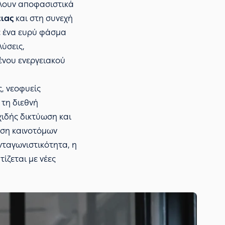
λουν αποφασιστικά
ιας
και στη συνεχή
ε ένα ευρύ φάσμα
λύσεις,
ένου ενεργειακού
, νεοφυείς
 τη διεθνή
χιδής δικτύωση και
ηση καινοτόμων
νταγωνιστικότητα, η
ίζεται με νέες