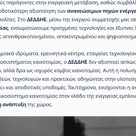
ύς παράγοντες στην ενεργειακή μετάβαση, καθώς συμβάλ
ποδοτικότερη αξιοποίηση των
ανανεώσιμων πηγών ενέργε
ολίτες. Στο
ΔΕΔΔΗΕ
, μέσω της ενεργού συμμετοχής μας σ
ίας
, ενσωματώνουμε προηγμένες τεχνολογίες και έξυπνες 
νός απανθρακοποιημένου, αποκεντρωμένου και ψηφιοποιημ
ιακά ιδρύματα, ερευνητικά κέντρα, εταιρείες τεχνολογίας
ικοσυστήματος καινοτομίας, ο
ΔΕΔΔΗΕ
δεν αξιοποιεί απλώς
ό, αλλά δρα ως ισχυρός κόμβος καινοτομίας. Αυτή η πολυσ
δεών, τεχνολογιών και πρακτικών, οδηγώντας στην υλοποί
ς» και αποδοτικές υποδομές. Ταυτόχρονα, ενισχύονται η α
οικοσύστημα καινοτομίας στον κλάδο της ενέργειας εμπλουτ
η ανάπτυξη
της χώρας.