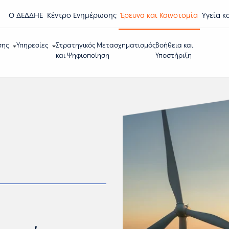
Ο ΔΕΔΔΗΕ
Κέντρο Eνημέρωσης
Έρευνα και Καινοτομία
Υγεία κ
σης
Υπηρεσίες
Στρατηγικός Μετασχηματισμός
Βοήθεια και
και Ψηφιοποίηση
Υποστήριξη