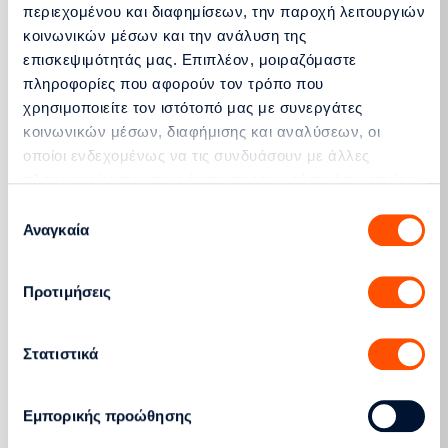
περιεχομένου και διαφημίσεων, την παροχή λειτουργιών
κοινωνικών μέσων και την ανάλυση της
Ειδικά τιμολόγια
επισκεψιμότητάς μας. Επιπλέον, μοιραζόμαστε
πληροφορίες που αφορούν τον τρόπο που
Κοινωνικό οικιακό τιμολόγιο
χρησιμοποιείτε τον ιστότοπό μας με συνεργάτες
Τιμολόγιο υπηρεσιών αλληλεγγύης
κοινωνικών μέσων, διαφήμισης και αναλύσεων, οι
Ευάλωτοι πελάτες κ.ά.
οποίοι ενδεχομένως να τις συνδυάσουν με άλλες
Μαθαίνω περισσότερα
πληροφορίες που τους έχετε παραχωρήσει ή τις οποίες
έχουν συλλέξει σε σχέση με την από μέρους σας χρήση
Επιλογή
των υπηρεσιών τους.
Αναγκαία
συγκατάθεσης
Προτιμήσεις
Στατιστικά
Εμπορικής προώθησης