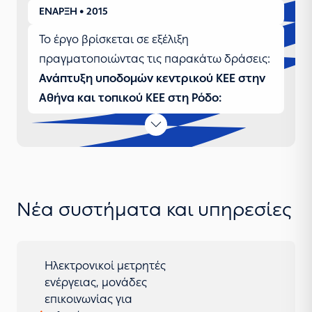
ΕΝΑΡΞΗ • 2015
Το έργο βρίσκεται σε εξέλιξη
πραγματοποιώντας τις παρακάτω δράσεις:
Ανάπτυξη υποδομών κεντρικού ΚΕΕ στην
Αθήνα και τοπικού ΚΕΕ στη Ρόδο:
Βρισκόμαστε στη φάση 2 «Υλοποίηση
Συστημάτων και Δοκιμές Αποδοχής», ενώ η
φάση 1, «Λεπτομερής Σχεδιασμός» έχει
ολοκληρωθεί.
Ανάπτυξη Υποδομών SCADA σε 27
Νέα συστήματα και υπηρεσίες
ηλεκτρικά συστήματα των ΜΔΝ:
Ολοκληρώσαμε το υποέργο.
Ανάπτυξη Μεθοδολογικής Υποδομής των
Ηλεκτρονικοί μετρητές
ΜΔΝ:
Δημοσιεύθηκε το προτεινόμενο ΗΕΠ
ενέργειας, μονάδες
και η απολογιστική λειτουργία για όλα τα
επικοινωνίας για