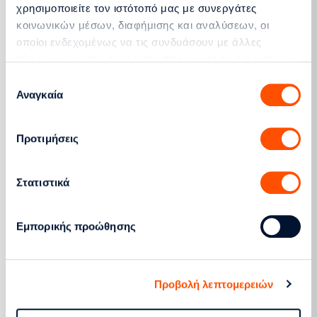
χρησιμοποιείτε τον ιστότοπό μας με συνεργάτες
κοινωνικών μέσων, διαφήμισης και αναλύσεων, οι
οποίοι ενδεχομένως να τις συνδυάσουν με άλλες
πληροφορίες που τους έχετε παραχωρήσει ή τις οποίες
Βέλτιστη λειτουργία και Απόδοση
έχουν συλλέξει σε σχέση με την από μέρους σας χρήση
Επιλογή
των υπηρεσιών τους.
Αναγκαία
συγκατάθεσης
Προτιμήσεις
Στατιστικά
Περιβάλλον-Υγιεινή-Ασφάλεια
Εμπορικής προώθησης
Προβολή λεπτομερειών