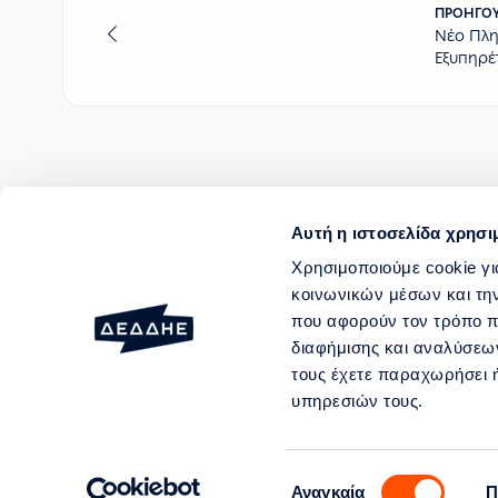
ΠΡΟΗΓΟ
Νέο Πλ
Εξυπηρέ
Αυτή η ιστοσελίδα χρησι
ΑΙΤΗΜΑΤΑ ΕΞΥΠΗΡΕΤΗΣΗΣ
Χρησιμοποιούμε cookie γι
κοινωνικών μέσων και τη
ΒΛΑΒΕΣ ΚΑΙ ΔΙΑΚΟΠΕΣ ΛΕΙΤΟΥΡ
που αφορούν τον τρόπο π
ΥΠΗΡΕΣΙΕΣ
διαφήμισης και αναλύσεων
τους έχετε παραχωρήσει ή
Περραιβού 20 & Καλλιρρ
υπηρεσιών τους.
Αρ. ΓΕΜΗ: 003089701000
Επιλογή
Αναγκαία
Π