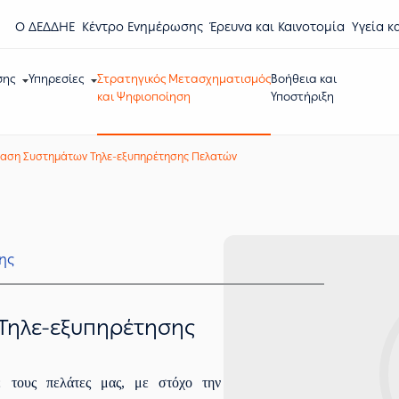
Ο ΔΕΔΔΗΕ
Κέντρο Eνημέρωσης
Έρευνα και Καινοτομία
Υγεία κ
σης
Υπηρεσίες
Στρατηγικός Μετασχηματισμός
Βοήθεια και
και Ψηφιοποίηση
Υποστήριξη
αση Συστημάτων Τηλε-εξυπηρέτησης Πελατών
ης
Τηλε-εξυπηρέτησης
ε τους πελάτες μας, με στόχο την