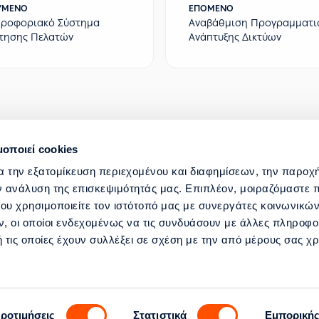
ΎΜΕΝΟ
ΕΠΌΜΕΝΟ
ηροφοριακό Σύστημα
Αναβάθμιση Προγραμματι
τησης Πελατών
Ανάπτυξης Δικτύων
μοποιεί cookies
ΣΤΡΑΤΗΓΙΚΟΣ ΜΕΤΑΣΧΗΜΑΤΙΣΜΟΣ ΚΑΙ ΨΗΦ
α την εξατομίκευση περιεχομένου και διαφημίσεων, την παροχ
ν ανάλυση της επισκεψιμότητάς μας. Επιπλέον, μοιραζόμαστε 
ΓΙΑΣ
ΒΟΗΘΕΙΑ ΚΑΙ ΥΠΟΣΤΗΡΙΞΗ
ου χρησιμοποιείτε τον ιστότοπό μας με συνεργάτες κοινωνικώ
, οι οποίοι ενδεχομένως να τις συνδυάσουν με άλλες πληροφο
 τις οποίες έχουν συλλέξει σε σχέση με την από μέρους σας χ
όης 5, 117 43 Αθήνα
ροτιμήσεις
Στατιστικά
Εμπορική