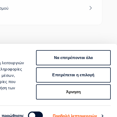
σμού
Να επιτρέπονται όλα
ΙΟΠΟΙΗΣΗ
ή λειτουργιών
800 400 4000
πληροφορίες
Επιτρέπεται η επιλογή
ν μέσων,
Επικοινωνία
ρίες που
ρήση των
Άρνηση
Ακολουθήστε μας
ς προώθησης
Προβολή λεπτομερειών