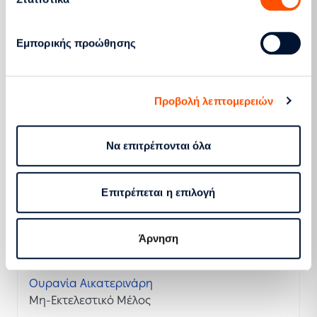
Stephane Brimont
Ανεξάρτητο μη εκτελεστικό μέλος
Εμπορικής προώθησης
Θεοδώρα Βαρβαρίγου
Προβολή λεπτομερειών
Μη-Εκτελεστικό Μέλος
Να επιτρέπονται όλα
Miguel Antoñanzas Alvear
Επιτρέπεται η επιλογή
Μη-Εκτελεστικό Μέλος
Άρνηση
Ουρανία Αικατερινάρη
Μη-Εκτελεστικό Μέλος