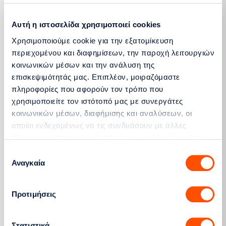
Αυτή η ιστοσελίδα χρησιμοποιεί cookies
Ευάγγελος Αγγελετόπουλος
Χρησιμοποιούμε cookie για την εξατομίκευση
Ανεξάρτητο μη εκτελεστικό μέλος
περιεχομένου και διαφημίσεων, την παροχή λειτουργιών
κοινωνικών μέσων και την ανάλυση της
επισκεψιμότητάς μας. Επιπλέον, μοιραζόμαστε
πληροφορίες που αφορούν τον τρόπο που
Σωτήριος Χατζημιχαήλ
χρησιμοποιείτε τον ιστότοπό μας με συνεργάτες
Μη-Εκτελεστικό Μέλος
κοινωνικών μέσων, διαφήμισης και αναλύσεων, οι
οποίοι ενδεχομένως να τις συνδυάσουν με άλλες
πληροφορίες που τους έχετε παραχωρήσει ή τις οποίες
έχουν συλλέξει σε σχέση με την από μέρους σας χρήση
Επιλογή
των υπηρεσιών τους.
Αναγκαία
συγκατάθεσης
Αλεξάνδρα Παπαγεωργίου
Μη-Εκτελεστικό Μέλος
Προτιμήσεις
Στατιστικά