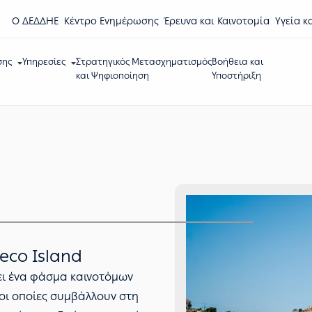
Ο ΔΕΔΔΗΕ
Κέντρο Eνημέρωσης
Έρευνα και Καινοτομία
Υγεία κ
σης
Υπηρεσίες
Στρατηγικός Μετασχηματισμός
Βοήθεια και
και Ψηφιοποίηση
Υποστήριξη
eco Island
ει ένα φάσμα καινοτόμων
 οι οποίες συμβάλλουν στη