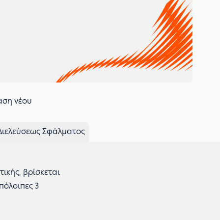
αση νέου
 Διελεύσεως Σφάλματος
ικής, βρίσκεται
πόλοιπες 3