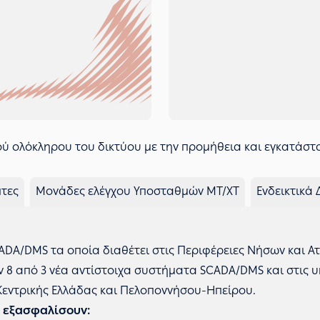
ού ολόκληρου του δικτύου με την προμήθεια και εγκατάστ
πτες
Μονάδες ελέγχου Υποσταθμών ΜΤ/ΧΤ
Ενδεικτικά
DA/DMS τα οποία διαθέτει στις Περιφέρειες Νήσων και Αττ
 8 από 3 νέα αντίστοιχα συστήματα SCADA/DMS και στις υ
Κεντρικής Ελλάδας και Πελοποννήσου-Ηπείρου.
α εξασφαλίσουν: