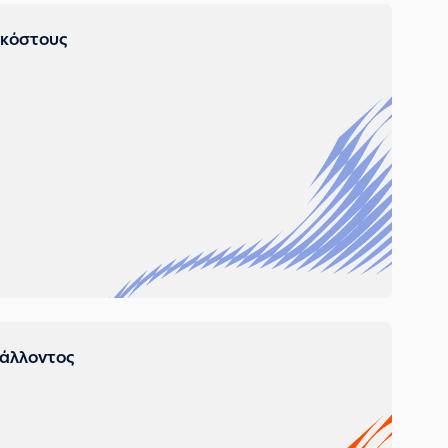
 κόστους
βάλλοντος