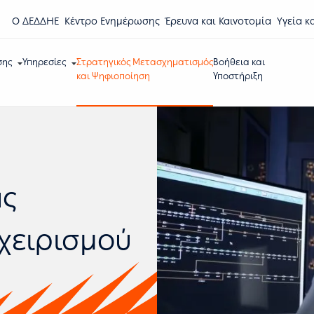
Ο ΔΕΔΔΗΕ
Κέντρο Eνημέρωσης
Έρευνα και Καινοτομία
Υγεία κ
σης
Υπηρεσίες
Στρατηγικός Μετασχηματισμός
Βοήθεια και
και Ψηφιοποίηση
Υποστήριξη
ας
εχειρισμού