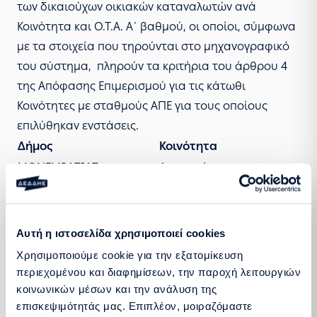
των δικαιούχων οικιακών καταναλωτών ανά
Κοινότητα και Ο.Τ.Α. Α΄ βαθμού, οι οποίοι, σύμφωνα
με τα στοιχεία που τηρούνται στο μηχανογραφικό
του σύστημα, πληρούν τα κριτήρια του άρθρου 4
της Απόφασης Επιμερισμού για τις κάτωθι
Κοινότητες με σταθμούς ΑΠΕ για τους οποίους
επιλύθηκαν ενστάσεις.
Δήμος
Κοινότητα
ΜΟΝΕΜΒΑΣΙΑΣ
Λαμποκάμπου
Δικαιούχοι οικιακοί καταναλωτές, οι Αρ. Παροχής
των οποίων δεν συμπεριλαμβάνονται στον σχετικό
Αυτή η ιστοσελίδα χρησιμοποιεί cookies
πίνακα, δύνανται να απευθυνθούν στους οικείους
Χρησιμοποιούμε cookie για την εξατομίκευση
Ο.Τ.Α. Α’ βαθμού, προκειμένου οι τελευταίοι να
περιεχομένου και διαφημίσεων, την παροχή λειτουργιών
ενημερώσουν τη διοικητική υπαγωγή των σχετικών
κοινωνικών μέσων και την ανάλυση της
επισκεψιμότητάς μας. Επιπλέον, μοιραζόμαστε
Αρ. Παροχής στο μηχανογραφικό σύστημα της