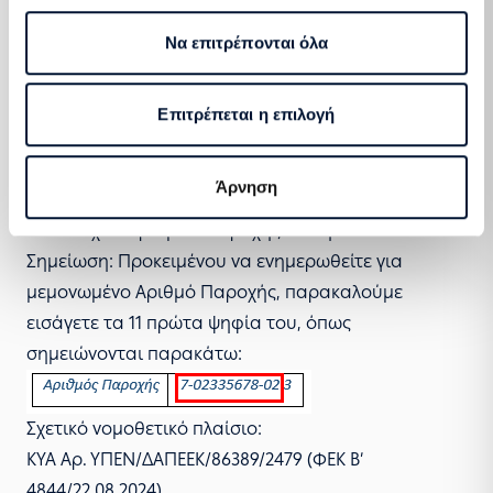
περιπτώσεις των παροχών για τις οποίες το
Να επιτρέπονται όλα
προκύπτον ποσό είναι μικρότερο του ενός λεπτού (<
0,01 €). Στις περιπτώσεις αυτές και σύμφωνα με το
άρθρο 9 παρ.4 της Απόφασης Επιμερισμού, τα ποσά
Επιτρέπεται η επιλογή
δεν αποδίδονται, αλλά παραμένουν για να
αποδοθούν σε επόμενο επιμερισμό.
Άρνηση
Για να εισέλθετε στην εφαρμογή αναζήτησης
δικαιούχων Αριθμών Παροχής
πατήστε εδώ.
Σημείωση: Προκειμένου να ενημερωθείτε για
μεμονωμένο Αριθμό Παροχής, παρακαλούμε
εισάγετε τα 11 πρώτα ψηφία του, όπως
σημειώνονται παρακάτω:
Σχετικό νομοθετικό πλαίσιο:
ΚΥΑ Αρ. ΥΠΕΝ/ΔΑΠΕΕΚ/86389/2479 (ΦΕΚ Β’
4844/22.08.2024)