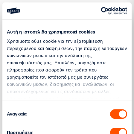
Ιούλιος 2016
Αυτή η ιστοσελίδα χρησιμοποιεί cookies
Περισσότερα
Χρησιμοποιούμε cookie για την εξατομίκευση
περιεχομένου και διαφημίσεων, την παροχή λειτουργιών
κοινωνικών μέσων και την ανάλυση της
επισκεψιμότητάς μας. Επιπλέον, μοιραζόμαστε
Απρίλιος 2016
πληροφορίες που αφορούν τον τρόπο που
χρησιμοποιείτε τον ιστότοπό μας με συνεργάτες
κοινωνικών μέσων, διαφήμισης και αναλύσεων, οι
οποίοι ενδεχομένως να τις συνδυάσουν με άλλες
Περισσότερα
πληροφορίες που τους έχετε παραχωρήσει ή τις οποίες
έχουν συλλέξει σε σχέση με την από μέρους σας χρήση
Επιλογή
των υπηρεσιών τους.
Αναγκαία
συγκατάθεσης
Ιανουάριος 2016
Προτιμήσεις