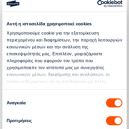
Διασυνδεδεμένα Νησιά (Απρίλιος 2025)
Περισσότερα
Αυτή η ιστοσελίδα χρησιμοποιεί cookies
Χρησιμοποιούμε cookie για την εξατομίκευση
Αιτήσεις Σύνδεσης για σταθμούς από
περιεχομένου και διαφημίσεων, την παροχή λειτουργιών
Αυτοπαραγωγούς με Ενεργειακό Συμψηφισμό
κοινωνικών μέσων και την ανάλυση της
στην Ηπειρωτική Χώρα & τα Διασυνδεδεμένα
επισκεψιμότητάς μας. Επιπλέον, μοιραζόμαστε
Νησιά (Αύγουστος 2024)
πληροφορίες που αφορούν τον τρόπο που
Περισσότερα
χρησιμοποιείτε τον ιστότοπό μας με συνεργάτες
κοινωνικών μέσων, διαφήμισης και αναλύσεων, οι
οποίοι ενδεχομένως να τις συνδυάσουν με άλλες
Αιτήσεις Σύνδεσης για σταθμούς από
πληροφορίες που τους έχετε παραχωρήσει ή τις οποίες
Αυτοπαραγωγούς με Εικονικό Ενεργειακό
έχουν συλλέξει σε σχέση με την από μέρους σας χρήση
Επιλογή
Συμψηφισμό στην Ηπειρωτική Χώρα & τα
των υπηρεσιών τους.
Αναγκαία
συγκατάθεσης
Διασυνδεδεμένα Νησιά (Αύγουστος 2024)
Περισσότερα
Προτιμήσεις