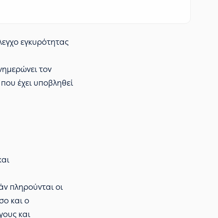
έλεγχο εγκυρότητας
ενημερώνει τον
 που έχει υποβληθεί
και
Εάν πληρούνται οι
σο και ο
γους και