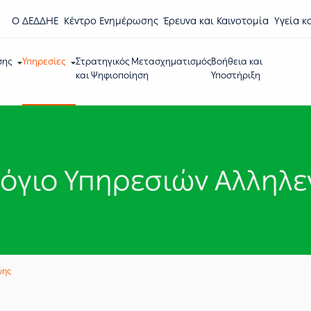
Ο ΔΕΔΔΗΕ
Κέντρο Eνημέρωσης
Έρευνα και Καινοτομία
Υγεία κ
σης
Υπηρεσίες
Στρατηγικός Μετασχηματισμός
Βοήθεια και
και Ψηφιοποίηση
Υποστήριξη
λόγιο Υπηρεσιών Αλληλε
ύης