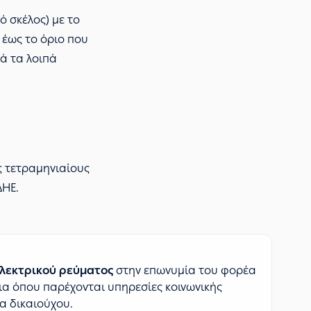
ό σκέλος) με το
 έως το όριο που
ά τα λοιπά
υς τετραμηνιαίους
ΔΗΕ.
ηλεκτρικού ρεύματος
στην επωνυμία του φορέα
ρια όπου παρέχονται υπηρεσίες κοινωνικής
α δικαιούχου.