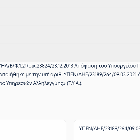
ΗΛ/Β/Φ.1.21/οικ.23824/23.12.2013 Απόφαση του Υπουργείου 
οποιήθηκε με την υπ’ αριθ. ΥΠΕΝ/ΔΗΕ/23189/264/09.03.202
ο Υπηρεσιών Αλληλεγγύης» (Τ.Υ.Α.).
ΥΠΕΝ/ΔΗΕ/23189/264/09.03