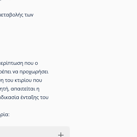
 μεταβολής των
περίπτωση που ο
πρέπει να προχωρήσει
η του κτιρίου που
τή, απαιτείται η
αδικασία ένταξης του
ρία: