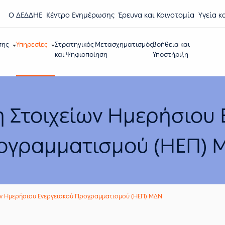
Ο ΔΕΔΔΗΕ
Κέντρο Eνημέρωσης
Έρευνα και Καινοτομία
Υγεία κ
σης
Υπηρεσίες
Στρατηγικός Μετασχηματισμός
Βοήθεια και
και Ψηφιοποίηση
Υποστήριξη
 Στοιχείων Ημερήσιου 
ογραμματισμού (ΗΕΠ) 
ων Ημερήσιου Ενεργειακού Προγραμματισμού (ΗΕΠ) ΜΔΝ