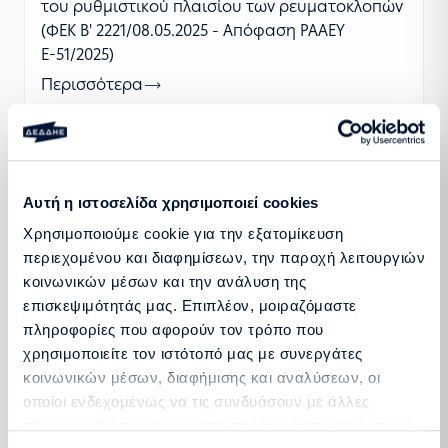
του ρυθμιστικού πλαισίου των ρευματοκλοπών
(ΦΕΚ Β' 2221/08.05.2025 - Απόφαση ΡΑΑΕΥ
Ε-51/2025)
Περισσότερα
Τροποποιήσεις αναφορικά με την ενσωμάτωση
των αναγκαίων ρυθμίσεων για την εφαρμογή
Αυτή η ιστοσελίδα χρησιμοποιεί cookies
του άρθρου 98 του ν. 4951/2022, όπως
Χρησιμοποιούμε cookie για την εξατομίκευση
τροποποιήθηκε με το άρθρο 139 του ν.
περιεχομένου και διαφημίσεων, την παροχή λειτουργιών
5037/2023 (ΦΕΚ Β' 4843/22.08.2024 - Απόφαση
κοινωνικών μέσων και την ανάλυση της
ΡΑΑΕΥ Ε-130/2024)
επισκεψιμότητάς μας. Επιπλέον, μοιραζόμαστε
Περισσότερα
πληροφορίες που αφορούν τον τρόπο που
χρησιμοποιείτε τον ιστότοπό μας με συνεργάτες
κοινωνικών μέσων, διαφήμισης και αναλύσεων, οι
Τροποποίηση ενόψει της Δήλης Ημέρας
οποίοι ενδεχομένως να τις συνδυάσουν με άλλες
συντέλεσης της Α’ Φάσης της ηλεκτρικής
πληροφορίες που τους έχετε παραχωρήσει ή τις οποίες
διασύνδεσης της νήσου Κρήτης (ΦΕΚ Β΄