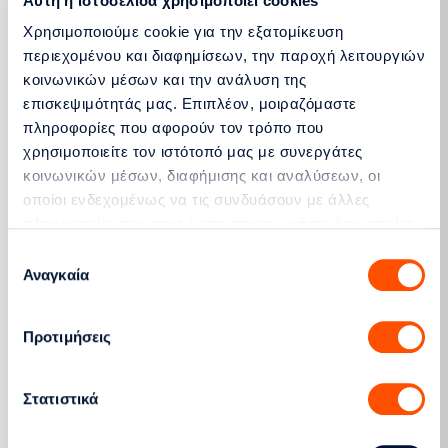
Αυτή η ιστοσελίδα χρησιμοποιεί cookies
Χρησιμοποιούμε cookie για την εξατομίκευση
περιεχομένου και διαφημίσεων, την παροχή λειτουργιών
κοινωνικών μέσων και την ανάλυση της
επισκεψιμότητάς μας. Επιπλέον, μοιραζόμαστε
πληροφορίες που αφορούν τον τρόπο που
14.07.26
χρησιμοποιείτε τον ιστότοπό μας με συνεργάτες
Μη Διασυνδεδεμένα Νησιά
κοινωνικών μέσων, διαφήμισης και αναλύσεων, οι
Ανακοίνωση του ΔΕΔΔΗΕ, ως Διαχειριστή Μη
οποίοι ενδεχομένως να τις συνδυάσουν με άλλες
Διασυνδεδεμένων Νησιών (ΜΔΝ), σχετικά με
πληροφορίες που τους έχετε παραχωρήσει ή τις οποίες
τα Στοιχεία Εκκαθάρισης και τα Μηνιαία
έχουν συλλέξει σε σχέση με την από μέρους σας χρήση
Δελτία Συμμετεχόντων στα ΜΔΝ και ΜΣΣ
Επιλογή
των υπηρεσιών τους.
Κρήτης (Μάιος 2026)
Αναγκαία
συγκατάθεσης
Προτιμήσεις
Στατιστικά
08.07.26
Ανακοινώσεις