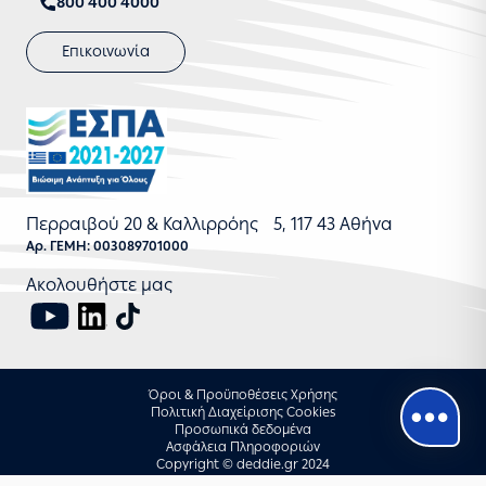
800 400 4000
Επικοινωνία
Περραιβού 20 & Καλλιρρόης 5, 117 43 Αθήνα
Αρ. ΓΕΜΗ: 003089701000
Ακολουθήστε μας
Όροι & Προϋποθέσεις Χρήσης
Πολιτική Διαχείρισης Cookies
Προσωπικά δεδομένα
Ασφάλεια Πληροφοριών
Copyright © deddie.gr 2024
Designed by
ignota.io