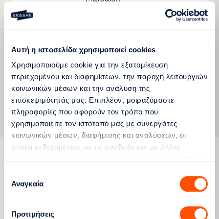
Ακινήτου για
τις Ανάγκες
Στέγασης
της ΔΠΑ, της
Αυτή η ιστοσελίδα χρησιμοποιεί cookies
24/02/2025
ΔΣΜΕ/250101/2025
ΔΠΝ και των
Χρησιμοποιούμε cookie για την εξατομίκευση
Διευθύνσεων
περιεχομένου και διαφημίσεων, την παροχή λειτουργιών
της ΓΔ/ΕΛΔ
κοινωνικών μέσων και την ανάλυση της
της ΔΕΔΔΗΕ
επισκεψιμότητάς μας. Επιπλέον, μοιραζόμαστε
Α.Ε.
πληροφορίες που αφορούν τον τρόπο που
χρησιμοποιείτε τον ιστότοπό μας με συνεργάτες
κοινωνικών μέσων, διαφήμισης και αναλύσεων, οι
οποίοι ενδεχομένως να τις συνδυάσουν με άλλες
πληροφορίες που τους έχετε παραχωρήσει ή τις οποίες
έχουν συλλέξει σε σχέση με την από μέρους σας χρήση
Επιλογή
Προμήθεια υλικών
των υπηρεσιών τους.
Αναγκαία
συγκατάθεσης
Όλες οι διακηρύξεις της διεύθυνσης υλικών,
προμηθειών και μεταφορών που
διενεργούνται σύμφωνα με τον Κανονισμό
Προτιμήσεις