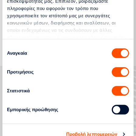
επισκεψιμότητάς μας. Επιπλέον, μοιραζόμαστε
πληροφορίες που αφορούν τον τρόπο που
Δελτίο Τύπου
χρησιμοποιείτε τον ιστότοπό μας με συνεργάτες
κοινωνικών μέσων, διαφήμισης και αναλύσεων, οι
οποίοι ενδεχομένως να τις συνδυάσουν με άλλες
πληροφορίες που τους έχετε παραχωρήσει ή τις οποίες
Περισσότερα
έχουν συλλέξει σε σχέση με την από μέρους σας χρήση
Επιλογή
των υπηρεσιών τους.
Αναγκαία
συγκατάθεσης
Προτιμήσεις
Στατιστικά
ΑΙΤΗΜΑΤΑ ΕΞΥΠΗΡΕΤΗΣΗΣ
ΣΤΡΑΤΗΓΙΚΟΣ ΜΕΤΑΣΧΗΜΑΤΙΣΜΟΣ ΚΑΙ ΨΗΦΙΟΠΟΙΗΣΗ
Εμπορικής προώθησης
ΒΛΑΒΕΣ ΚΑΙ ΔΙΑΚΟΠΕΣ ΛΕΙΤΟΥΡΓΙΑΣ
ΒΟΗΘΕΙΑ ΚΑΙ ΥΠΟΣΤΗΡΙΞΗ
Προβολή λεπτομερειών
ΥΠΗΡΕΣΙΕΣ