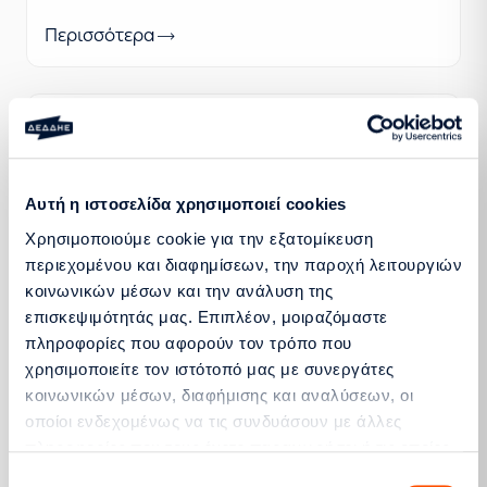
Περισσότερα
Ανακοίνωση του ΔΕΔΔΗΕ σε εφαρμογή των
Άρθρων 111 και 118 του ν. 5106/2024 (ΦΕΚ 63/
Α/01.05.2024)
Αυτή η ιστοσελίδα χρησιμοποιεί cookies
Περισσότερα
Χρησιμοποιούμε cookie για την εξατομίκευση
περιεχομένου και διαφημίσεων, την παροχή λειτουργιών
κοινωνικών μέσων και την ανάλυση της
επισκεψιμότητάς μας. Επιπλέον, μοιραζόμαστε
Ανακοίνωση ΔΕΔΔΗΕ αναφορικά με τις αιτήσεις
πληροφορίες που αφορούν τον τρόπο που
σύνδεσης για τους ΦΒ σταθμούς του Άρθρου
χρησιμοποιείτε τον ιστότοπό μας με συνεργάτες
132 του ν. 4819/2021 (ΦΕΚ 129/Α/23.07.2021)
κοινωνικών μέσων, διαφήμισης και αναλύσεων, οι
οποίοι ενδεχομένως να τις συνδυάσουν με άλλες
Περισσότερα
πληροφορίες που τους έχετε παραχωρήσει ή τις οποίες
έχουν συλλέξει σε σχέση με την από μέρους σας χρήση
Επιλογή