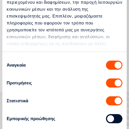
περιεχομένου και διαφημίσεων, την παροχή λειτουργιών
κοινωνικών μέσων και την ανάλυση της
επισκεψιμότητάς μας. Επιπλέον, μοιραζόμαστε
πληροφορίες που αφορούν τον τρόπο που
χρησιμοποιείτε τον ιστότοπό μας με συνεργάτες
κοινωνικών μέσων, διαφήμισης και αναλύσεων, οι
Δελτίο Τύπου
οποίοι ενδεχομένως να τις συνδυάσουν με άλλες
πληροφορίες που τους έχετε παραχωρήσει ή τις οποίες
έχουν συλλέξει σε σχέση με την από μέρους σας χρήση
Επιλογή
των υπηρεσιών τους.
Αναγκαία
συγκατάθεσης
Περισσότερα
Προτιμήσεις
Στατιστικά
Εμπορικής προώθησης
ΑΙΤΗΜΑΤΑ ΕΞΥΠΗΡΕΤΗΣΗΣ